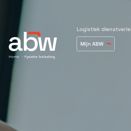
Logistiek dienstverle
Mijn ABW
Home
Fysieke belasting