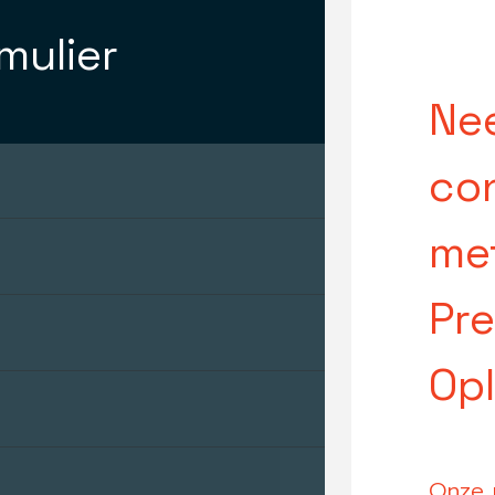
mulier
Ne
co
me
Pre
Op
Onze 