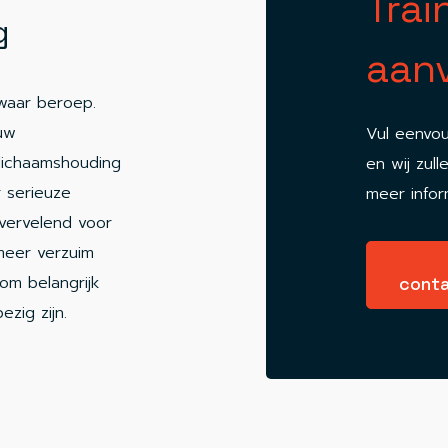
Trai
g
aan
zwaar beroep.
ouw
Vul eenvou
ichaamshouding
en wij zull
r serieuze
meer infor
n vervelend voor
 meer verzuim
rom belangrijk
conta
zig zijn.