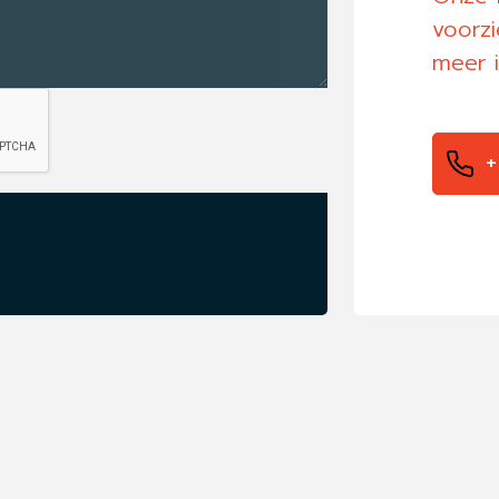
voorzi
meer i
+