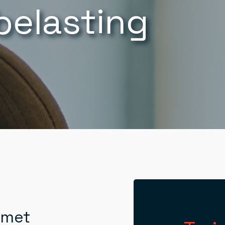
belasting
 met