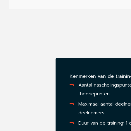
Kenmerken van de trainin
Aantal nascholingspunte
theoriepunten
Maximaal aantal deelne
deelnemers
Duur van de training: 1 