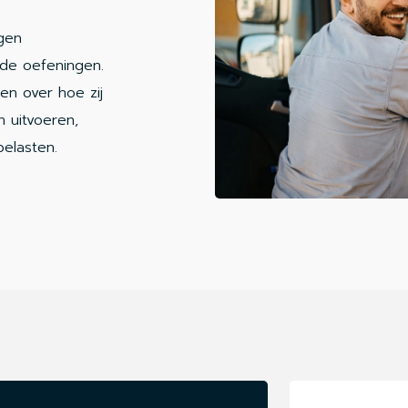
jgen
 de oefeningen.
en over hoe zij
 uitvoeren,
elasten.