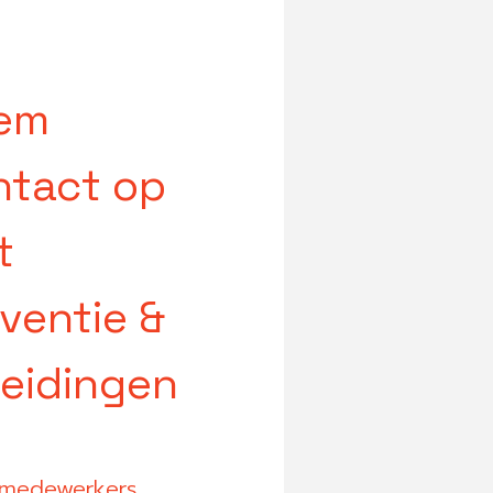
em
ntact op
t
ventie &
leidingen
medewerkers