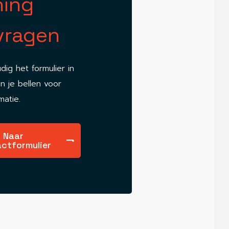
ning
vragen
dig het formulier in
en je bellen voor
matie.
Naar
ctformulier