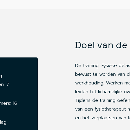
Doel van de 
De training ‘Fysieke bela
bewust te worden van d
g
werkhouding. Werken me
n: 7
leiden tot lichamelijke o
Tijdens de training oefe
mers: 16
van een fysiotherapeut m
en het verplaatsen van l
dag