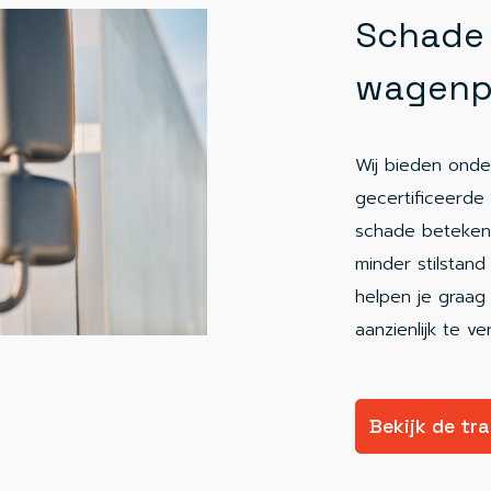
Schade 
wagenp
Wij bieden ond
gecertificeerde 
schade betekent
minder stilstan
helpen je graag
aanzienlijk te v
Bekijk de tr