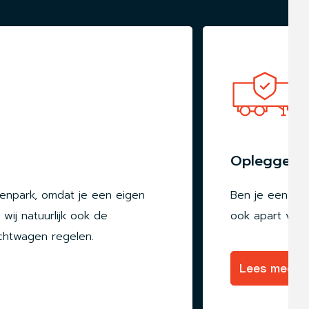
Oplegger 
enpark, omdat je een eigen
Ben je een eige
wij natuurlijk ook de
ook apart verz
achtwagen regelen.
Lees meer