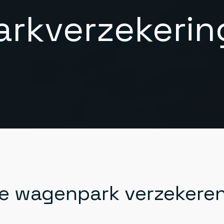
ark
verzekerin
e wagenpark verzekere