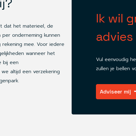
ij?
Ik wil 
nt dat het materieel, de
advies
 per onderneming kunnen
g rekening mee. Voor iedere
gelijkheden wanneer het
Vul eenvoudig het
 bij een
zullen je bellen 
we altijd een verzekering
genpark.
Adviseer mij