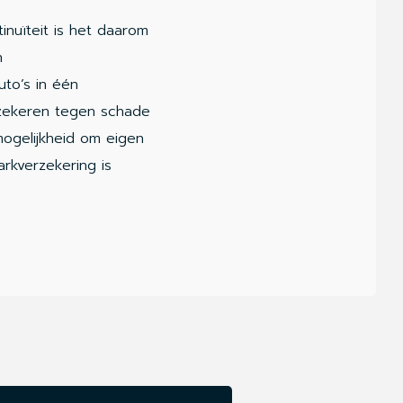
nuïteit is het daarom
n
to’s in één
rzekeren tegen schade
mogelijkheid om eigen
rkverzekering is