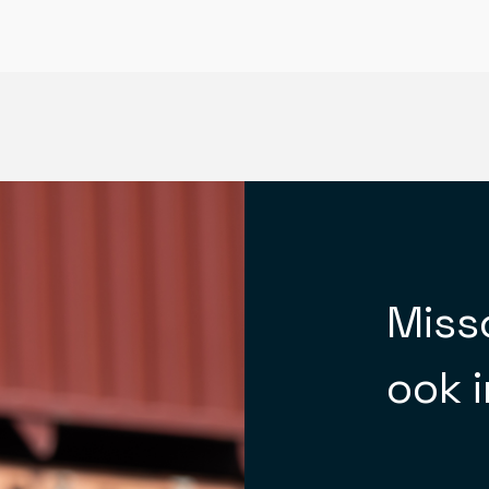
Missc
ook 