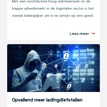
Met een voortdurend hoog ziekteverzuim en de
krappe arbeidsmarkt in de logistieke sector is het
steeds belangrijker om in te zetten op een goed
preventie- en verzuimbeleid. ABW wil hieraan
bijdragen door middel van Code 95-trainingen die
Lees meer
gericht zijn op vitaliteit. Ook het Sectorinstituut
Transport en Logistiek ziet hier de noodzaak van
in. Daarom komen een aantal 'vitaliteitstrainingen'
in 2024 in aanmerking voor SOOB-subsidie! Een
mooie kans om tegen een gereduceerde prijs te
investeren in de duurzame inzetbaarheid van jouw
chauffeurs.
Opvallend meer ladingdiefstallen