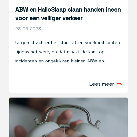
ABW en HalloSlaap slaan handen ineen
voor een veiliger verkeer
28-06-2023
Uitgerust achter het stuur zitten voorkomt fouten
tijdens het werk, en dat maakt de kans op
incidenten en ongelukken kleiner. ABW en
HalloSlaap slaan de handen ineen om chauffeurs
veel bewuster te maken van het belang van
Lees meer
goede slaap. “Het onderwerp slaap krijgt veel te
weinig aandacht onder chauffeurs en
transportondernemers. Terwijl uitgerust
plaatsnemen achter het stuur van levensbelang is.
Daarom gaan wij samen met HalloSlaap slapen een
prominente rol geven in Code 95,” legt Jeroen