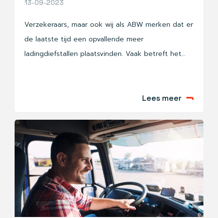
13-09-2023
Verzekeraars, maar ook wij als ABW merken dat er
de laatste tijd een opvallende meer
ladingdiefstallen plaatsvinden. Vaak betreft het
transportopdrachten waarbij gebruik wordt
gemaakt van online vrachtbeurzen.
Transportcriminelen maken veelvoudig gebruik van
Lees meer
de online vrachtbeurzen. Verschillende
verzekeraars waarschuwen: ‘Stop met de
vrachtbeurzen!’ De schade loopt op tot enorme
bedragen.