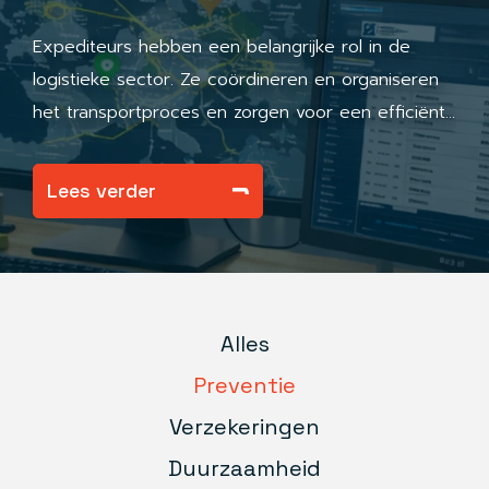
Expediteurs hebben een belangrijke rol in de
logistieke sector. Ze coördineren en organiseren
het transportproces en zorgen voor een efficiënte
afhandeling binnen de logistieke keten. Deze rol
binnen de keten brengt echter diverse risico’s
Lees verder
met zich mee. Een van de grootste valkuilen is het
onjuist profileren van de eigen rol, waardoor een
expediteur niet onder de bescherming van de
FENEX-voorwaarden valt, maar in plaats daarvan
als vervoerder kan worden aangesproken. In dit
Alles
artikel bespreken we de belangrijkste risico’s en
Preventie
hoe een expediteur zich hiertegen kan
Verzekeringen
beschermen.
Duurzaamheid