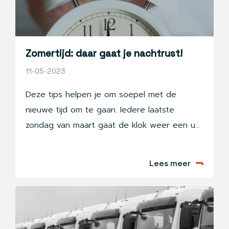
Meijers van ABW uit.
Zomertijd: daar gaat je nachtrust!
11-05-2023
Deze tips helpen je om soepel met de
nieuwe tijd om te gaan. Iedere laatste
zondag van maart gaat de klok weer een uur
vooruit en is het ’s avonds langer licht.
Lekker! We gaan weer de goede kant op en
Lees meer
verruilen de donkere winterdagen voor het
vrolijke, lichte voorjaar.