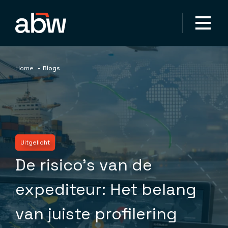
Logistiek dienstverlener
Eigen rijder
Zakelijk
Duurzaamheid
Home
Blogs
Blogs
Over ons
Uitgelicht
Contact
De risico’s van de
expediteur: Het belang
Mijn ABW
van juiste profilering